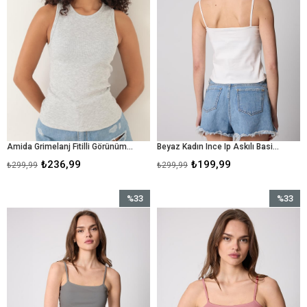
Amida Grimelanj Fitilli Görünümlü Basic Bisiklet Yaka Kadın Atlet- 2416
Beyaz Kadın Ince Ip Askılı Basic Crop Atlet -2466
₺236,99
₺199,99
₺299,99
₺299,99
%33
%33
İndirim
İndirim
%33İndirim
%33İndir