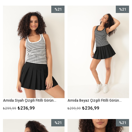
%21
%21
İndirim
İndirim
%21İndirim
%21İndir
Amida Siyah Çizgili Fitilli Görünümlü Basic Kalın Askılı Kadın Crop Atlet- 2403
Amida Beyaz Çizgili Fitilli Görünümlü Basic Kalın Askılı Kadın Crop Atlet- 2403
₺236,99
₺236,99
₺299,99
₺299,99
%21
%21
İndirim
İndirim