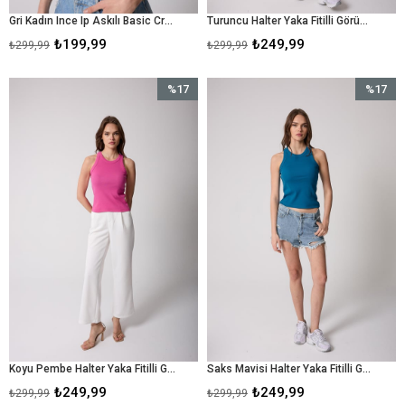
Gri Kadın Ince Ip Askılı Basic Crop Atlet -2466
Turuncu Halter Yaka Fitilli Görünümlü Kadın Atlet - 2502
₺199,99
₺249,99
₺299,99
₺299,99
%17
%17
İndirim
İndirim
%17İndirim
%17İndir
Koyu Pembe Halter Yaka Fitilli Görünümlü Kadın Atlet - 2502
Saks Mavisi Halter Yaka Fitilli Görünümlü Kadın Atlet - 2502
₺249,99
₺249,99
₺299,99
₺299,99