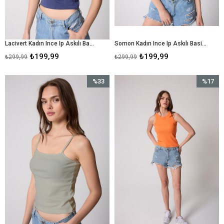
Lacivert Kadın Ince Ip Askılı Basic Crop Atlet -2466
Somon Kadın Ince Ip Askılı Basic Crop Atlet -2466
₺199,99
₺199,99
₺299,99
₺299,99
%33
%17
İndirim
İndirim
%33İndirim
%17İndir