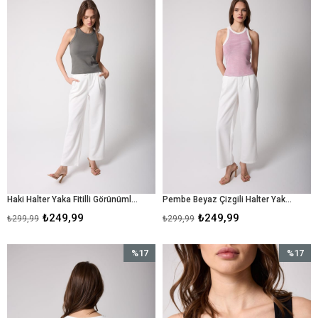
%17İndirim
%17İndir
Haki Halter Yaka Fitilli Görünümlü Kadın Atlet - 2502
Pembe Beyaz Çizgili Halter Yaka Fitilli Görünümlü Kadın Atlet - 2502
₺249,99
₺249,99
₺299,99
₺299,99
%17
%17
İndirim
İndirim
%17İndirim
%17İndir