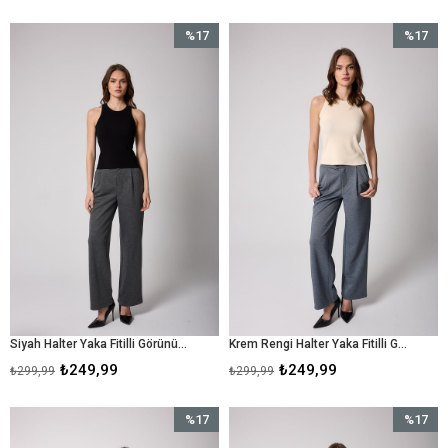
%17
%17
İndirim
İndirim
%17İndirim
%17İndir
Siyah Halter Yaka Fitilli Görünümlü Kadın Atlet - 2502
Krem Rengi Halter Yaka Fitilli Görünümlü Kadın Atlet - 2502
₺249,99
₺249,99
₺299,99
₺299,99
%17
%17
İndirim
İndirim