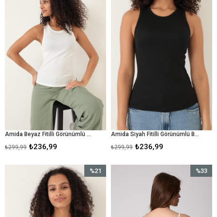
%21İndirim
%21İndir
Amida Beyaz Fitilli Görünümlü Basic Bisiklet Yaka Kadın Atlet- 2416
Amida Siyah Fitilli Görünümlü Basic Bisiklet Yaka Kadın Atlet- 2416
₺236,99
₺236,99
₺299,99
₺299,99
%21
%33
İndirim
İndirim
%21İndirim
%33İndir