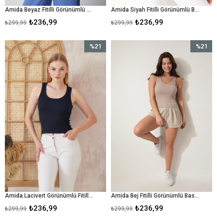
Amida Beyaz Fitilli Görünümlü Basic Kalın Askılı Kadın Crop Atlet- 2403
Amida Siyah Fitilli Görünümlü Basic Kalın Askılı Kadın Crop Atlet- 2403
₺236,99
₺236,99
₺299,99
₺299,99
%21
%21
İndirim
İndirim
%21İndirim
%21İndir
Amida Lacivert Görünümlü Fitilli Basic Kalın Askılı Kadın Crop Atlet- 2403
Amida Bej Fitilli Görünümlü Basic Kalın Askılı Kadın Crop Atlet- 2403
₺236,99
₺236,99
₺299,99
₺299,99