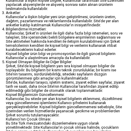
Kullanıcılar’a ilişkin kişisel bilgiler, Kullanıcılar tarafından Site üzerinden
yapılacak alışverişlerde ve alışveriş sonrası satın alınan ürünlerin
teslimatında kullanılabilir.
Anketler:
Kullanıcılar’a ilişkin bilgiler yeni ürün geliştirilmesi, ürünlerin üretim,
dağıtım, pazarlanması ve reklamlarında kullanılabilir. Site’de yer alan
anketler katılıp katılmamak Kullanıcılar’ın inisiyatifindedir.
Bilgilendirme Hizmetleri:
Kullanıcılar, Şirket’in ürünleri ile ilgili daha fazla bilgi istemeleri, soru ve
talepleri, Site içerisindeki belirli bölgelere erişimlerinin sağlanması ve
Site aktiviteleri hakkında kendileri ile iletişim kurulabilmesi için Şirket
temsilcilerinin kendileri ile kişisel bilgi ve verilerini kullanarak irtibat
kurabileceklerini kabul ederler.
Kişisel bilgiler ürün bilgi ve promosyonları ile ilgili güncel bilgilerin
Kullanıcılar’a ulaştırılması amacıyla da kullanılabilir.
Kişisel Olmayan Bilgiler ile Diğer Bilgiler:
Şirket, Site’de kişisel bilgilerin yanı sıra kişisel olmayan bilgiler de
toplayabilir. Bu bilgilerin bir kısmı teknik zorunluluklar, bir kısmı ise
Site’nin tasarımı, sürdürülebilirliği, sitedeki sayfaların düzgün
görüntülenmesi gibi amaçlar için kullanılmaktadır.
Site’de, kullanılan tarayıcı, işletim sistemi, ziyaret edilen sayfalar, ziyaret
tarih ve saati, daha önce Site’nin Kullanıcılar tarafından ziyaret edilip
edilmediği gibi bilgiler de otomatik olarak toplanmaktadır.
Kişisel Bilgilerinizin Güncellenmesi:
Kullanıcılar, bu sitede yer alan kişisel bilgilerin eklenmesi, düzeltilmesi
veya güncellenmesi işlemlerini Kullanıcı şifrelerini kullanarak
gerçekleştirebilirler. Kişisel bilgilerin güncellenmemesi sebebiyle, Site
üzerinden verilen hizmetlerde yaşanacak gecikme ve problemlerden
Şirket sorumlu tutulamayacaktır.
Kullanıcı’nın Çocuk Olması:
Bu Site Türk mevzuatındaki düzenlemelere uygun olarak
yönetilmektedir. Site Kullanıcılar’ın çocuk olması halinde, çocukların