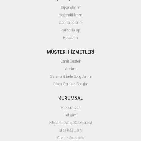
Siparişlerim
Beğendiklerim
İade Taleplerim
Kargo Takip
Hesabım
MÜŞTERİ HİZMETLERİ
Canlı Destek
Yardım
Garanti & İade Sorgulama
Sıkça Sorulan Sorular
KURUMSAL
Hakkımızda
İletişim
Mesafeli Satış Sözleşmesi
İade Koşulları
Gizlilik Politikası