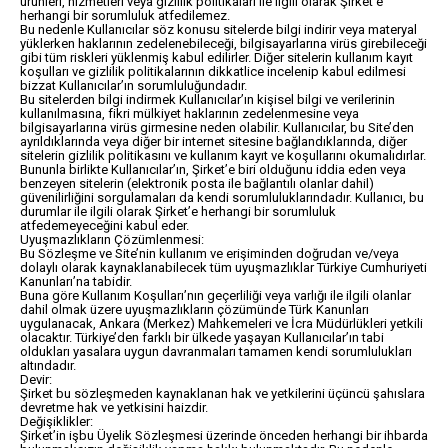
ürünleri, hizmetleri veya gizlilik politikaları ile ilgili olarak Şirket’e
herhangi bir sorumluluk atfedilemez.
Bu nedenle Kullanıcılar söz konusu sitelerde bilgi indirir veya materyal
yüklerken haklarının zedelenebileceği, bilgisayarlarına virüs girebileceği
gibi tüm riskleri yüklenmiş kabul edilirler. Diğer sitelerin kullanım kayıt
koşulları ve gizlilik politikalarının dikkatlice incelenip kabul edilmesi
bizzat Kullanıcılar’ın sorumluluğundadır.
Bu sitelerden bilgi indirmek Kullanıcılar’ın kişisel bilgi ve verilerinin
kullanılmasına, fikri mülkiyet haklarının zedelenmesine veya
bilgisayarlarına virüs girmesine neden olabilir. Kullanıcılar, bu Site’den
ayrıldıklarında veya diğer bir internet sitesine bağlandıklarında, diğer
sitelerin gizlilik politikasını ve kullanım kayıt ve koşullarını okumalıdırlar.
Bununla birlikte Kullanıcılar’ın, Şirket’e biri olduğunu iddia eden veya
benzeyen sitelerin (elektronik posta ile bağlantılı olanlar dahil)
güvenilirliğini sorgulamaları da kendi sorumluluklarındadır. Kullanıcı, bu
durumlar ile ilgili olarak Şirket’e herhangi bir sorumluluk
atfedemeyeceğini kabul eder.
Uyuşmazlıkların Çözümlenmesi:
Bu Sözleşme ve Site’nin kullanım ve erişiminden doğrudan ve/veya
dolaylı olarak kaynaklanabilecek tüm uyuşmazlıklar Türkiye Cumhuriyeti
Kanunları’na tabidir.
Buna göre Kullanım Koşulları’nın geçerliliği veya varlığı ile ilgili olanlar
dahil olmak üzere uyuşmazlıkların çözümünde Türk Kanunları
uygulanacak, Ankara (Merkez) Mahkemeleri ve İcra Müdürlükleri yetkili
olacaktır. Türkiye’den farklı bir ülkede yaşayan Kullanıcılar’ın tabi
oldukları yasalara uygun davranmaları tamamen kendi sorumlulukları
altındadır.
Devir:
Şirket bu sözleşmeden kaynaklanan hak ve yetkilerini üçüncü şahıslara
devretme hak ve yetkisini haizdir.
Değişiklikler:
Şirket’in işbu Üyelik Sözleşmesi üzerinde önceden herhangi bir ihbarda