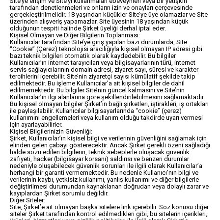
Site’ye erişim ve Site’yi kullanmaları ebeveynleri veya bir yetişkin
tarafından denetlenmeleri ve onların izin ve onayları çerçevesinde
gerçekleştirilmelidir. 18 yaşından küçükler Site’ye üye olamazlar ve Site
üzerinden alışveriş yapamazlar. Site üyesinin 18 yaşından küçük
olduğunun tespiti halinde Şirket üyeliği derhal iptal eder.
Kişisel Olmayan ve Diğer Bilgilerin Toplanması:
Kullanıcılar tarafından Site’ye giriş yapılan bazı durumlarda, Site
“Cookie” (Çerez) teknolojisi aracılığıyla kişisel olmayan IP adresi gibi
bazı teknik bilgileri otomatik olarak kaydedebilir. Bu bilgiler
Kullanıcılar’ın internet tarayıcıları veya bilgisayarlarının türü, internet
servis sağlayıcılarının domain adresi, ziyaret sayı, süresi ve karakter
tercihlerini içerebilir. Site’nin ziyaretçi sayısı kümülatif şekilde takip
edilmektedir. Bu işleme Kullanıcılar’a ait kişisel bilgiler de dahil
edilmemektedir. Bu bilgiler Site’nin güncel kalmasını ve Site’nin
Kullanıcılar’ın ilgi alanlarına göre şekillendirilebilmesini sağlamaktadır.
Bu kişisel olmayan bilgiler Şirket’in bağlı şirketleri, iştirakleri, iş ortakları
ile paylaşılabilir. Kullanıcılar bilgisayarlarında “cookie” (çerez)
kullanımını engellemeleri veya kullanım olduğu takdirde uyarı vermesi
için ayarlayabilirler.
Kişisel Bilgilerinizin Güvenliği:
Şirket, Kullanıcılar’ın kişisel bilgi ve verilerinin güvenliğini sağlamak için
elinden gelen çabayı gösterecektir. Ancak Şirket gerekli özeni sağladığı
halde sözü edilen bilgilerin, teknik sebeplerle oluşacak güvenlik
zafiyeti, hacker (bilgisayar korsanı) saldırısı ve benzeri durumlar
nedeniyle oluşabilecek güvenlik sorunları ile ilgili olarak Kullanıcılar’a
herhangi bir garanti vermemektedir. Bu nedenle Kullanıcı’nın bilgi ve
verilerinin kaybı, yetkisiz kullanımı, yanlış kullanımı ve diğer bilgilerle
değiştirilmesi durumundan kaynaklanan doğrudan veya dolaylı zarar ve
kayıplardan Şirket sorumlu değildir.
Diğer Siteler:
Site, Şirket’e ait olmayan başka sitelere link içerebilir. Söz konusu diğer
siteler Şirket tarafından kontrol edilmedikleri gibi, bu sitelerin içerikleri,