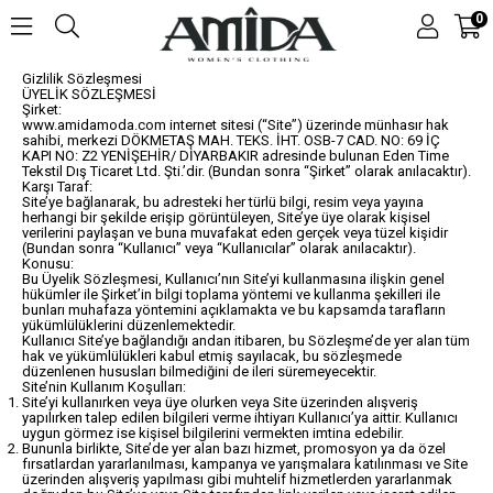
0
Gizlilik Sözleşmesi
ÜYELİK SÖZLEŞMESİ
Şirket:
www.amidamoda.com internet sitesi (“Site”) üzerinde münhasır hak
sahibi, merkezi DÖKMETAŞ MAH. TEKS. İHT. OSB-7 CAD. NO: 69 İÇ
KAPI NO: Z2 YENİŞEHİR/ DİYARBAKIR adresinde bulunan Eden Time
Tekstil Dış Ticaret Ltd. Şti.’dir. (Bundan sonra “Şirket” olarak anılacaktır).
Karşı Taraf:
Site’ye bağlanarak, bu adresteki her türlü bilgi, resim veya yayına
herhangi bir şekilde erişip görüntüleyen, Site’ye üye olarak kişisel
verilerini paylaşan ve buna muvafakat eden gerçek veya tüzel kişidir
(Bundan sonra “Kullanıcı” veya “Kullanıcılar” olarak anılacaktır).
Konusu:
Bu Üyelik Sözleşmesi, Kullanıcı’nın Site’yi kullanmasına ilişkin genel
hükümler ile Şirket’in bilgi toplama yöntemi ve kullanma şekilleri ile
bunları muhafaza yöntemini açıklamakta ve bu kapsamda tarafların
yükümlülüklerini düzenlemektedir.
Kullanıcı Site’ye bağlandığı andan itibaren, bu Sözleşme’de yer alan tüm
hak ve yükümlülükleri kabul etmiş sayılacak, bu sözleşmede
düzenlenen hususları bilmediğini de ileri süremeyecektir.
Site’nin Kullanım Koşulları:
Site’yi kullanırken veya üye olurken veya Site üzerinden alışveriş
yapılırken talep edilen bilgileri verme ihtiyarı Kullanıcı’ya aittir. Kullanıcı
uygun görmez ise kişisel bilgilerini vermekten imtina edebilir.
Bununla birlikte, Site’de yer alan bazı hizmet, promosyon ya da özel
fırsatlardan yararlanılması, kampanya ve yarışmalara katılınması ve Site
üzerinden alışveriş yapılması gibi muhtelif hizmetlerden yararlanmak