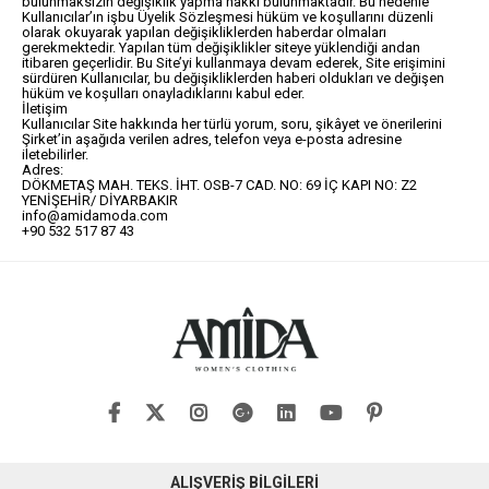
bulunmaksızın değişiklik yapma hakkı bulunmaktadır. Bu nedenle
Kullanıcılar’ın işbu Üyelik Sözleşmesi hüküm ve koşullarını düzenli
olarak okuyarak yapılan değişikliklerden haberdar olmaları
gerekmektedir. Yapılan tüm değişiklikler siteye yüklendiği andan
itibaren geçerlidir. Bu Site’yi kullanmaya devam ederek, Site erişimini
sürdüren Kullanıcılar, bu değişikliklerden haberi oldukları ve değişen
hüküm ve koşulları onayladıklarını kabul eder.
İletişim
Kullanıcılar Site hakkında her türlü yorum, soru, şikâyet ve önerilerini
Şirket’in aşağıda verilen adres, telefon veya e-posta adresine
iletebilirler.
Adres:
DÖKMETAŞ MAH. TEKS. İHT. OSB-7 CAD. NO: 69 İÇ KAPI NO: Z2
YENİŞEHİR/ DİYARBAKIR
info@amidamoda.com
+90 532 517 87 43
ALIŞVERİŞ BİLGİLERİ