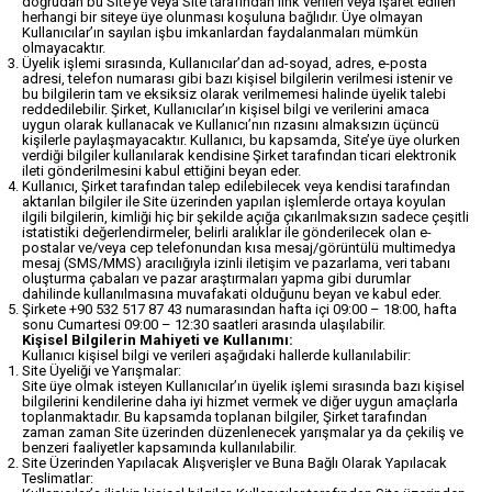
doğrudan bu Site’ye veya Site tarafından link verilen veya işaret edilen
herhangi bir siteye üye olunması koşuluna bağlıdır. Üye olmayan
Kullanıcılar’ın sayılan işbu imkanlardan faydalanmaları mümkün
olmayacaktır.
Üyelik işlemi sırasında, Kullanıcılar’dan ad-soyad, adres, e-posta
adresi, telefon numarası gibi bazı kişisel bilgilerin verilmesi istenir ve
bu bilgilerin tam ve eksiksiz olarak verilmemesi halinde üyelik talebi
reddedilebilir. Şirket, Kullanıcılar’ın kişisel bilgi ve verilerini amaca
uygun olarak kullanacak ve Kullanıcı’nın rızasını almaksızın üçüncü
kişilerle paylaşmayacaktır. Kullanıcı, bu kapsamda, Site’ye üye olurken
verdiği bilgiler kullanılarak kendisine Şirket tarafından ticari elektronik
ileti gönderilmesini kabul ettiğini beyan eder.
Kullanıcı, Şirket tarafından talep edilebilecek veya kendisi tarafından
aktarılan bilgiler ile Site üzerinden yapılan işlemlerde ortaya koyulan
ilgili bilgilerin, kimliği hiç bir şekilde açığa çıkarılmaksızın sadece çeşitli
istatistiki değerlendirmeler, belirli aralıklar ile gönderilecek olan e-
postalar ve/veya cep telefonundan kısa mesaj/görüntülü multimedya
mesaj (SMS/MMS) aracılığıyla izinli iletişim ve pazarlama, veri tabanı
oluşturma çabaları ve pazar araştırmaları yapma gibi durumlar
dahilinde kullanılmasına muvafakati olduğunu beyan ve kabul eder.
Şirkete +90 532 517 87 43 numarasından hafta içi 09:00 – 18:00, hafta
sonu Cumartesi 09:00 – 12:30 saatleri arasında ulaşılabilir.
Kişisel Bilgilerin Mahiyeti ve Kullanımı:
Kullanıcı kişisel bilgi ve verileri aşağıdaki hallerde kullanılabilir:
Site Üyeliği ve Yarışmalar:
Site üye olmak isteyen Kullanıcılar’ın üyelik işlemi sırasında bazı kişisel
bilgilerini kendilerine daha iyi hizmet vermek ve diğer uygun amaçlarla
toplanmaktadır. Bu kapsamda toplanan bilgiler, Şirket tarafından
zaman zaman Site üzerinden düzenlenecek yarışmalar ya da çekiliş ve
benzeri faaliyetler kapsamında kullanılabilir.
Site Üzerinden Yapılacak Alışverişler ve Buna Bağlı Olarak Yapılacak
Teslimatlar: