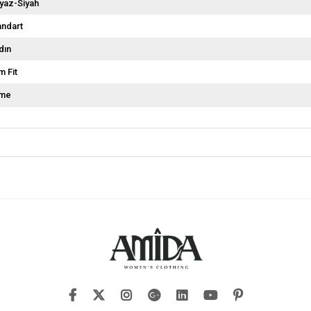
yaz-Siyah
andart
dın
m Fit
me