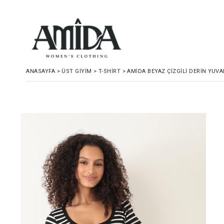
ANASAYFA
>
ÜST GIYIM
>
T-SHIRT
>
AMIDA BEYAZ ÇIZGILI DERIN YUVA