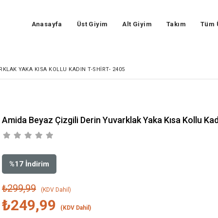
Anasayfa
Üst Giyim
Alt Giyim
Takım
Tüm 
RKLAK YAKA KISA KOLLU KADIN T-SHIRT- 2405
Amida Beyaz Çizgili Derin Yuvarklak Yaka Kısa Kollu Kad
%
17
İndirim
₺299,99
(KDV Dahil)
₺249,99
(KDV Dahil)