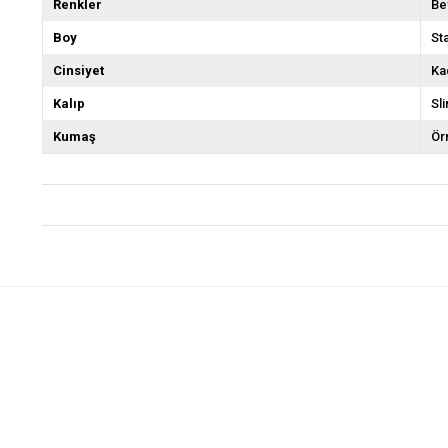
Renkler
Be
Boy
St
Cinsiyet
Ka
Kalıp
Sli
Kumaş
Ör