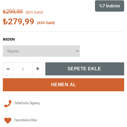
%
7
İndirim
₺299,99
(KDV Dahil)
₺279,99
(KDV Dahil)
BEDEN
Telefonla Sipariş
Favorilere Ekle