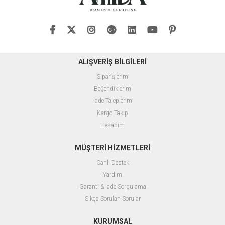
ALIŞVERİŞ BİLGİLERİ
Siparişlerim
Beğendiklerim
İade Taleplerim
Kargo Takip
Hesabım
MÜŞTERİ HİZMETLERİ
Canlı Destek
Yardım
Garanti & İade Sorgulama
Sıkça Sorulan Sorular
KURUMSAL