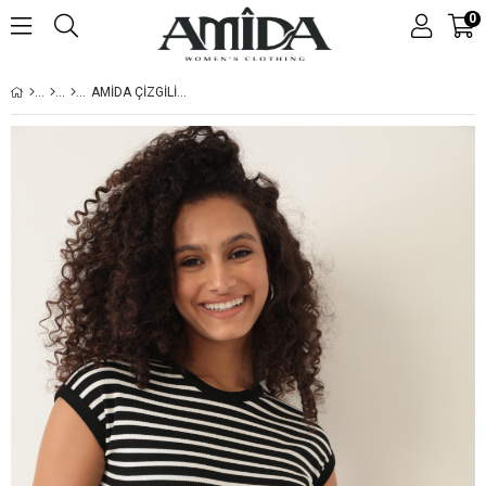
0
AMIDA ÇIZGILI SIYAH FITILLI GÖRÜNÜMLÜ BISIKLET YAKA KISA KOLLU ÇITÇITLI BODYSUIT- 2409