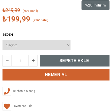
%
20
İndirim
₺249,99
(KDV Dahil)
₺199,99
(KDV Dahil)
BEDEN
Telefonla Sipariş
Favorilere Ekle