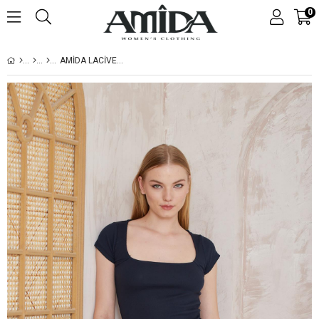
0
AMIDA LACIVERT FITILLI GÖRÜNÜMLÜ KARE YAKA YARIM KOL KADIN T-SHIRT- 2404