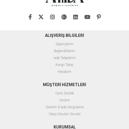
ALIŞVERİŞ BİLGİLERİ
Siparişlerim
Beğendiklerim
İade Taleplerim
Kargo Takip
Hesabım
MÜŞTERİ HİZMETLERİ
Canlı Destek
Yardım
Garanti & İade Sorgulama
Sıkça Sorulan Sorular
KURUMSAL