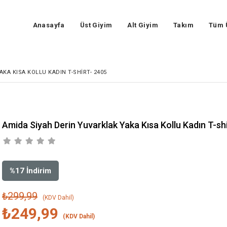
Anasayfa
Üst Giyim
Alt Giyim
Takım
Tüm 
KA KISA KOLLU KADIN T-SHIRT- 2405
Amida Siyah Derin Yuvarklak Yaka Kısa Kollu Kadın T-sh
%
17
İndirim
₺299,99
(KDV Dahil)
₺249,99
(KDV Dahil)