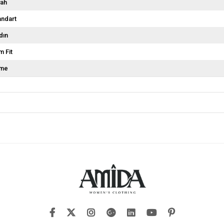
yah
andart
dın
m Fit
me