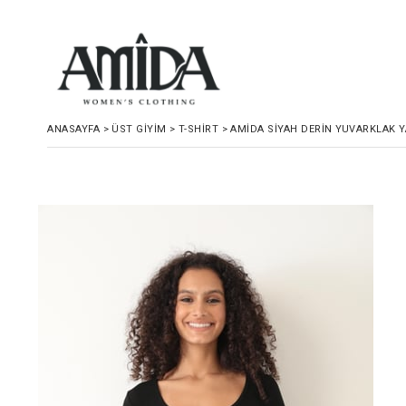
ANASAYFA
>
ÜST GIYIM
>
T-SHIRT
>
AMIDA SIYAH DERIN YUVARKLAK YA