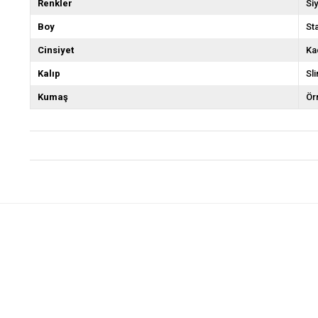
Renkler
Si
Boy
St
Cinsiyet
Ka
Kalıp
Sli
Kumaş
Ör