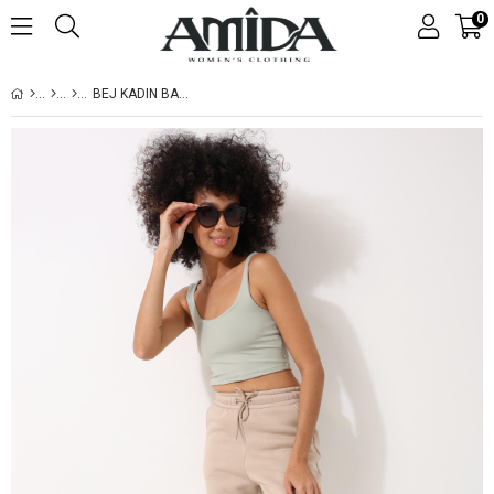
0
BEJ KADIN BAĞCIKLI CEPLI JOGGER EŞOFMAN ALTI - 2456