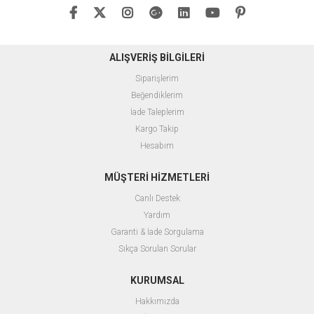
ALIŞVERİŞ BİLGİLERİ
Siparişlerim
Beğendiklerim
İade Taleplerim
Kargo Takip
Hesabım
MÜŞTERİ HİZMETLERİ
Canlı Destek
Yardım
Garanti & İade Sorgulama
Sıkça Sorulan Sorular
KURUMSAL
Hakkımızda