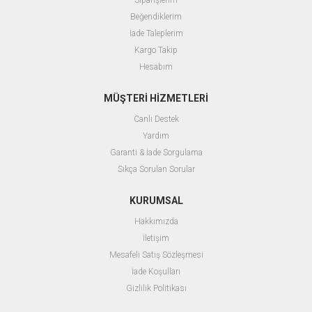
Siparişlerim
Beğendiklerim
İade Taleplerim
Kargo Takip
Hesabım
MÜŞTERİ HİZMETLERİ
Canlı Destek
Yardım
Garanti & İade Sorgulama
Sıkça Sorulan Sorular
KURUMSAL
Hakkımızda
İletişim
Mesafeli Satış Sözleşmesi
İade Koşulları
Gizlilik Politikası