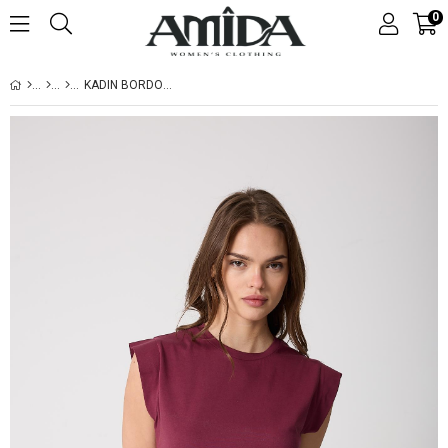
0
KADIN BORDO VATKA GÖRÜNÜMLÜ LAZER KESIM NAKIŞ DETAYLI TASARIM T-SHIRT - 2518