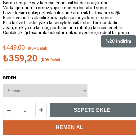
Bordo rengi ile yaz kombinlerine asil bir dokunuş katar.
Vatka görünümlü omuz yapısı modern bir siluet sunar.
Lazer kesim nakış detayları ile sade ama şık bir tasarım sağlar.
Esnek ve nefes alabilir kumaşıyla gün boyu konfor sunar.
Kısa kol ve bisiklet yaka kesimiyle klasik t-shirt formundadır.
Jean, etek ya da kumaş pantolonlarla rahatça kombinlenebilir.
Günlük şıklığı tasarımla buluşturmak isteyenler için ideal bir parça.
%
20
İndirim
₺449,00
(KDV Dahil)
₺359,20
(KDV Dahil)
BEDEN