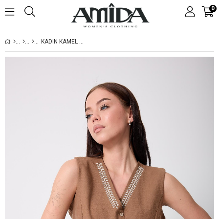
0
KADIN KAMEL MÜSLIN KETEN NAKIŞ DETAYLI DÜĞMELI YELEK - 2523