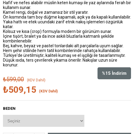
Hafif ve nefes alabilir müslin keten kumaşı ile yaz aylarında ferah bir
kullanım sunar.
Kamel rengi, doğal ve zamansız bir stil yaratır.
Ön kısmında tam boy düğme kapamalı, açık ya da kapalı kullanılabilir.
Yaka hattı ve etek ucundaki zarif etnik nakış işlemeleri özgünlük
katar.
Kolsuz ve kısa (crop) formuyla modern bir görünüm sunar.
İçine tişört, bralet ya da ince askılı bluzlarla katmanlı şekilde
kombinlenebilir.
Bej, kahve, beyaz ve pastel tonlardaki alt parçalarla uyum sağlar.
Hem şehir stilinde hem tatil kombinlerinde rahatça kullanılabilir.
Türkiye'de üretilmiştir; kaliteli kumaş ve el işçiliği ile tasarlanmıştır.
Düşük ısıda, ters çevrilerek yıkama önerilir. Nakışlar uzun süre
korunur.
%
15
İndirim
₺599,00
(KDV Dahil)
₺509,15
(KDV Dahil)
BEDEN