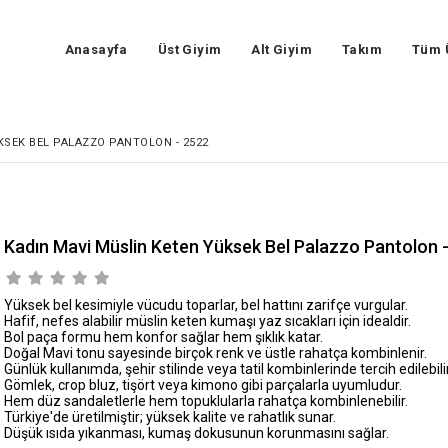
Anasayfa
Üst Giyim
Alt Giyim
Takım
Tüm 
KSEK BEL PALAZZO PANTOLON - 2522
Kadın Mavi Müslin Keten Yüksek Bel Palazzo Pantolon 
Yüksek bel kesimiyle vücudu toparlar, bel hattını zarifçe vurgular.
Hafif, nefes alabilir müslin keten kumaşı yaz sıcakları için idealdir.
Bol paça formu hem konfor sağlar hem şıklık katar.
Doğal Mavi tonu sayesinde birçok renk ve üstle rahatça kombinlenir.
Günlük kullanımda, şehir stilinde veya tatil kombinlerinde tercih edilebilir
Gömlek, crop bluz, tişört veya kimono gibi parçalarla uyumludur.
Hem düz sandaletlerle hem topuklularla rahatça kombinlenebilir.
Türkiye'de üretilmiştir; yüksek kalite ve rahatlık sunar.
Düşük ısıda yıkanması, kumaş dokusunun korunmasını sağlar.