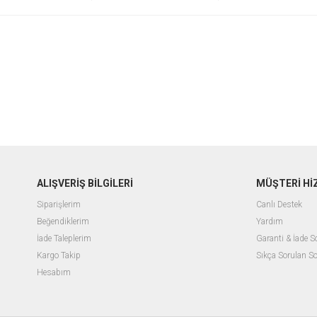
ALIŞVERİŞ BİLGİLERİ
MÜŞTERİ Hİ
Siparişlerim
Canlı Destek
Beğendiklerim
Yardım
İade Taleplerim
Garanti & İade 
Kargo Takip
Sıkça Sorulan So
Hesabım