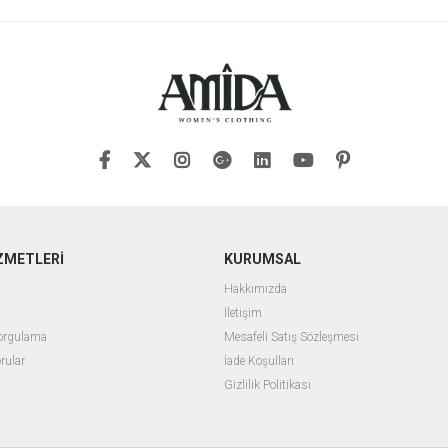
ZMETLERİ
KURUMSAL
Hakkımızda
İletişim
Sorgulama
Mesafeli Satış Sözleşmesi
rular
İade Koşulları
Gizlilik Politikası