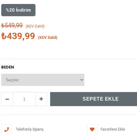
%
20
İndirim
₺549,99
(KDV Dahil)
₺439,99
(KDV Dahil)
BEDEN
Telefonla Sipariş
Favorilere Ekle