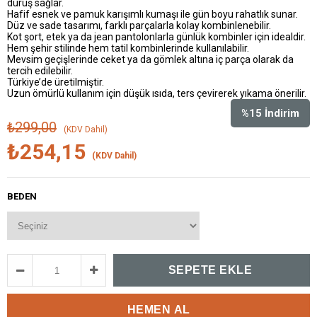
duruş sağlar.
Hafif esnek ve pamuk karışımlı kumaşı ile gün boyu rahatlık sunar.
Düz ve sade tasarımı, farklı parçalarla kolay kombinlenebilir.
Kot şort, etek ya da jean pantolonlarla günlük kombinler için idealdir.
Hem şehir stilinde hem tatil kombinlerinde kullanılabilir.
Mevsim geçişlerinde ceket ya da gömlek altına iç parça olarak da
tercih edilebilir.
Türkiye’de üretilmiştir.
Uzun ömürlü kullanım için düşük ısıda, ters çevirerek yıkama önerilir.
%
15
İndirim
₺299,00
(KDV Dahil)
₺254,15
(KDV Dahil)
BEDEN