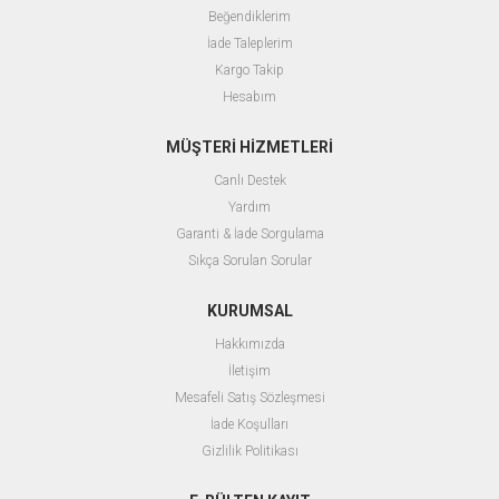
Beğendiklerim
İade Taleplerim
Kargo Takip
Hesabım
MÜŞTERİ HİZMETLERİ
Canlı Destek
Yardım
Garanti & İade Sorgulama
Sıkça Sorulan Sorular
KURUMSAL
Hakkımızda
İletişim
Mesafeli Satış Sözleşmesi
İade Koşulları
Gizlilik Politikası