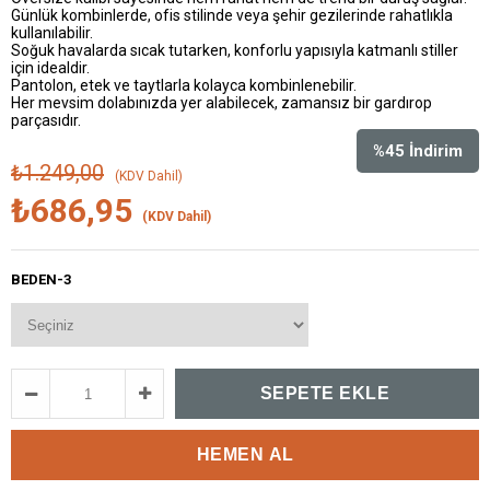
Günlük kombinlerde, ofis stilinde veya şehir gezilerinde rahatlıkla
kullanılabilir.
Soğuk havalarda sıcak tutarken, konforlu yapısıyla katmanlı stiller
için idealdir.
Pantolon, etek ve taytlarla kolayca kombinlenebilir.
Her mevsim dolabınızda yer alabilecek, zamansız bir gardırop
parçasıdır.
%
45
İndirim
₺1.249,00
(KDV Dahil)
₺686,95
(KDV Dahil)
BEDEN-3