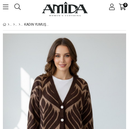
0
KADIN YUMUŞAK DOKULU TRIKO HIRKA - KAHVE KAMEL DESENLI TAŞ DÜĞMELI - 2530