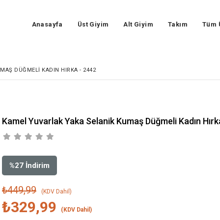
Anasayfa
Üst Giyim
Alt Giyim
Takım
Tüm 
MAŞ DÜĞMELI KADIN HIRKA - 2442
Kamel Yuvarlak Yaka Selanik Kumaş Düğmeli Kadın Hırk
%
27
İndirim
₺449,99
(KDV Dahil)
₺329,99
(KDV Dahil)