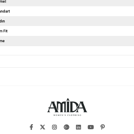
mel
andart
dın
m Fit
me