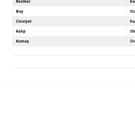
Renkler
Ka
Boy
St
Cinsiyet
Ka
Kalıp
Sli
Kumaş
Ör