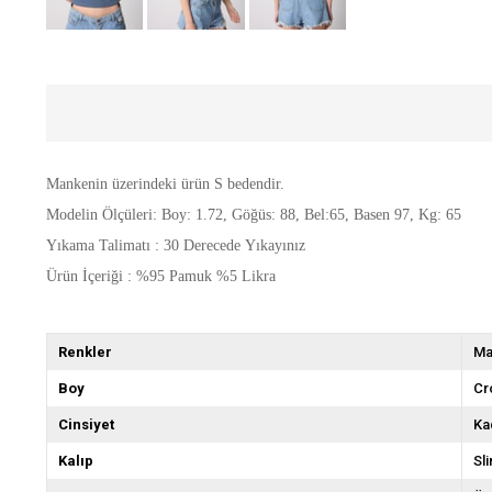
Mankenin üzerindeki ürün S bedendir.
Modelin Ölçüleri: Boy: 1.72, Göğüs: 88, Bel:65, Basen 97, Kg: 65
Yıkama Talimatı : 30 Derecede Yıkayınız
Ürün İçeriği : %95 Pamuk %5 Likra
Renkler
Ma
Boy
Cr
Cinsiyet
Ka
Kalıp
Sli