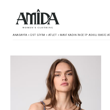
ANASAYFA
>
ÜST GIYIM
>
ATLET
>
MAVI KADIN İNCE İP ASKILI BASIC A