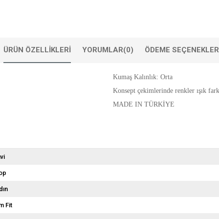
ÜRÜN ÖZELLIKLERI
YORUMLAR
(0)
ÖDEME SEÇENEKLER
Kumaş Kalınlık: Orta
Konsept çekimlerinde renkler ışık farkl
MADE IN TÜRKİYE
vi
op
dın
m Fit