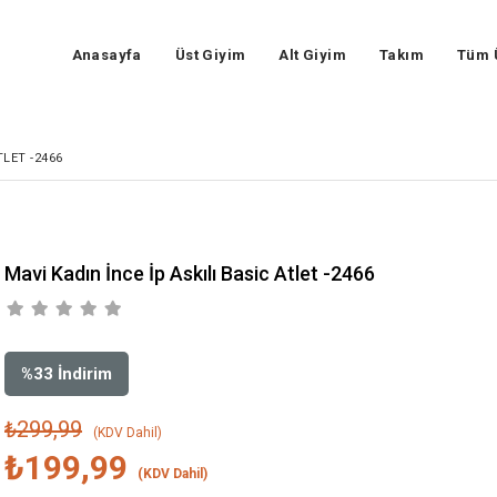
Anasayfa
Üst Giyim
Alt Giyim
Takım
Tüm 
TLET -2466
Mavi Kadın İnce İp Askılı Basic Atlet -2466
%
33
İndirim
₺299,99
(KDV Dahil)
₺199,99
(KDV Dahil)